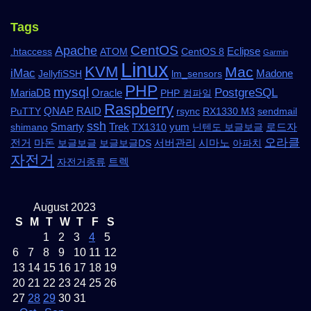
Tags
CentOS
Apache
Eclipse
.htaccess
ATOM
CentOS 8
Garmin
Linux
KVM
Mac
iMac
Madone
JellyfiSSH
lm_sensors
PHP
mysql
PostgreSQL
MariaDB
Oracle
PHP 컴파일
Raspberry
QNAP
RAID
PuTTY
rsync
RX1330 M3
sendmail
ssh
Smarty
Trek
yum
로드자
shimano
TX1310
닌텐도 보글보글
오라클
전거
마돈
서버관리
시마노
보글보글
보글보글DS
아파치
자전거
트렉
자전거종류
August 2023
S
M
T
W
T
F
S
1
2
3
4
5
6
7
8
9
10
11
12
13
14
15
16
17
18
19
20
21
22
23
24
25
26
27
28
29
30
31