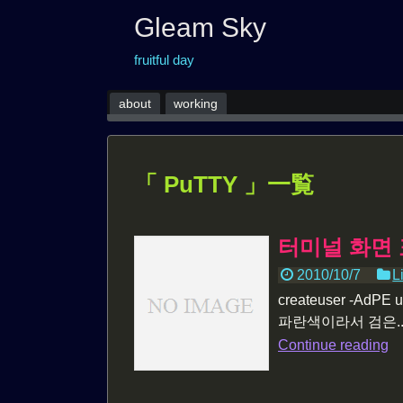
Gleam Sky
fruitful day
about
working
「 PuTTY 」一覧
터미널 화면 
2010/10/7
L
createuser -AdP
파란색이라서 검은..
Continue reading