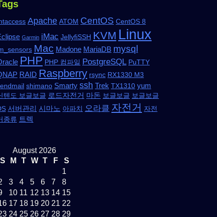
Tags
CentOS
Apache
htaccess
ATOM
CentOS 8
Linux
KVM
iMac
clipse
JellyfiSSH
Garmin
Mac
mysql
Madone
MariaDB
lm_sensors
PHP
PostgreSQL
Oracle
PHP 컴파일
PuTTY
Raspberry
QNAP
RAID
rsync
RX1330 M3
ssh
Smarty
Trek
yum
sendmail
shimano
TX1310
로드자전거
마돈
닌텐도 보글보글
보글보글
보글보글
자전거
오라클
서버관리
시마노
DS
아파치
자전
트렉
거종류
August 2026
S
M
T
W
T
F
S
1
2
3
4
5
6
7
8
9
10
11
12
13
14
15
16
17
18
19
20
21
22
23
24
25
26
27
28
29