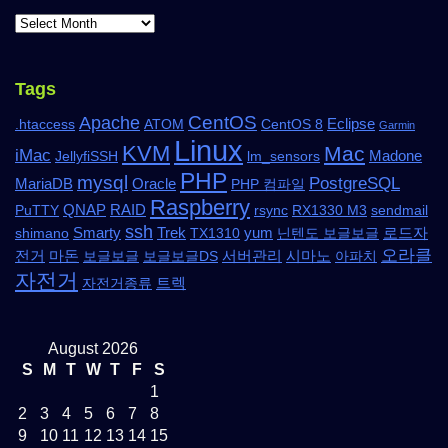
Tags
CentOS
Apache
Eclipse
.htaccess
ATOM
CentOS 8
Garmin
Linux
KVM
Mac
iMac
Madone
JellyfiSSH
lm_sensors
PHP
mysql
PostgreSQL
MariaDB
Oracle
PHP 컴파일
Raspberry
QNAP
RAID
PuTTY
rsync
RX1330 M3
sendmail
ssh
Smarty
Trek
yum
로드자
shimano
TX1310
닌텐도 보글보글
오라클
전거
마돈
서버관리
시마노
보글보글
보글보글DS
아파치
자전거
트렉
자전거종류
August 2026
S
M
T
W
T
F
S
1
2
3
4
5
6
7
8
9
10
11
12
13
14
15