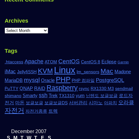
Archives
Tags
CentOS
Apache
Eclipse
.htaccess
ATOM
CentOS 8
Garmin
Linux
KVM
Mac
iMac
Madone
JellyfiSSH
lm_sensors
PHP
mysql
PostgreSQL
MariaDB
Oracle
PHP 컴파일
Raspberry
QNAP
RAID
PuTTY
rsync
RX1330 M3
sendmail
ssh
Smarty
Trek
yum
로드자
shimano
TX1310
닌텐도 보글보글
오라클
전거
마돈
서버관리
시마노
보글보글
보글보글DS
아파치
자전거
트렉
자전거종류
December 2007
S
M
T
W
T
F
S