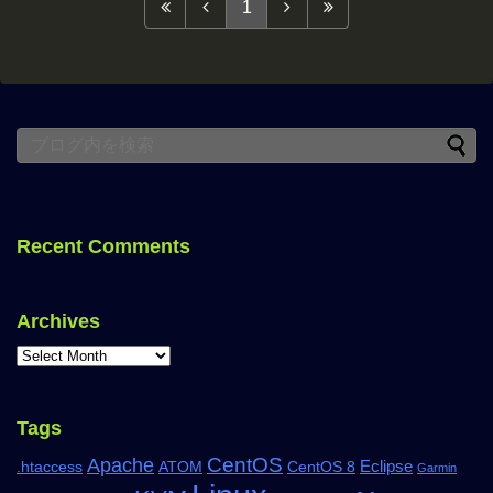
1
Recent Comments
Archives
Tags
CentOS
Apache
Eclipse
.htaccess
ATOM
CentOS 8
Garmin