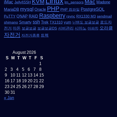
Linux
KVM
Mac
iMac
Madone
JellyfiSSH
lm_sensors
PHP
mysql
PostgreSQL
MariaDB
Oracle
PHP 컴파일
Raspberry
QNAP
RAID
PuTTY
rsync
RX1330 M3
sendmail
ssh
Smarty
Trek
yum
로드자
shimano
TX1310
닌텐도 보글보글
오라클
전거
마돈
서버관리
시마노
보글보글
보글보글DS
아파치
자전거
트렉
자전거종류
August 2026
S
M
T
W
T
F
S
1
2
3
4
5
6
7
8
9
10
11
12
13
14
15
16
17
18
19
20
21
22
23
24
25
26
27
28
29
30
31
« Jan