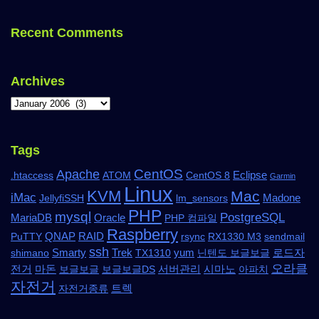
Recent Comments
Archives
Tags
CentOS
Apache
Eclipse
.htaccess
ATOM
CentOS 8
Garmin
Linux
KVM
Mac
iMac
Madone
JellyfiSSH
lm_sensors
PHP
mysql
PostgreSQL
MariaDB
Oracle
PHP 컴파일
Raspberry
QNAP
RAID
PuTTY
rsync
RX1330 M3
sendmail
ssh
Smarty
Trek
yum
로드자
shimano
TX1310
닌텐도 보글보글
오라클
전거
마돈
서버관리
시마노
보글보글
보글보글DS
아파치
자전거
트렉
자전거종류