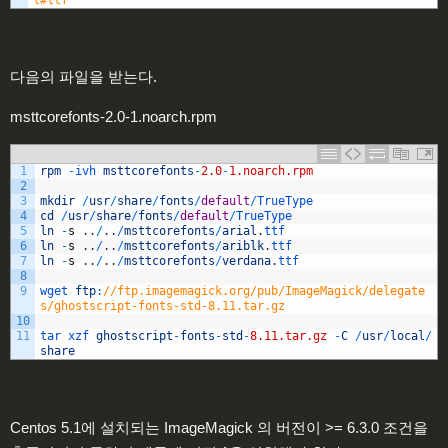
l#ttf
다음의 파일을 받는다.
msttcorefonts-2.0-1.noarch.rpm
1
rpm
-
ivh 
msttcorefonts
-
2.0
-
1.noarch.rpm
2
3
mkdir
/
usr
/
share
/
fonts
/
default
/
TrueType
4
cd
/
usr
/
share
/
fonts
/
default
/
TrueType
5
ln
-
s
.
.
/
.
.
/
msttcorefonts
/
arial
.
ttf
6
ln
-
s
.
.
/
.
.
/
msttcorefonts
/
ariblk
.
ttf
7
ln
-
s
.
.
/
.
.
/
msttcorefonts
/
verdana
.
ttf
8
9
wget 
ftp
:
//ftp.imagemagick.org/pub/ImageMagick/delegate
s/ghostscript-fonts-std-8.11.tar.gz
10
11
tar 
xzf 
ghostscript
-
fonts
-
std
-
8.11.tar.gz
-
C
/
usr
/
local
/
share
Centos 5.1에 설치되는 ImageMagick 의 버전이 >= 6.3.0 조건을