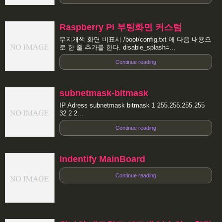
Raspberry Pi 부팅화면 커스텀
무지개색 화면 비표시 /boot/config.txt 에 다음 내용으
로 한 줄 추가를 한다. disable_splash=...
Continue reading
subnetmask-bitmask
IP Adress subnetmask bitmask 1 255.255.255.255
32 2 2...
Continue reading
Indentify MainBoard
Continue reading