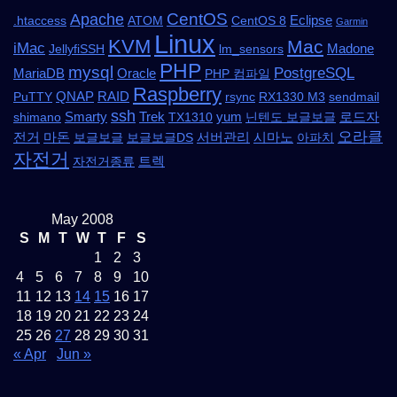
CentOS
Apache
Eclipse
.htaccess
ATOM
CentOS 8
Garmin
Linux
KVM
Mac
iMac
Madone
JellyfiSSH
lm_sensors
PHP
mysql
PostgreSQL
MariaDB
Oracle
PHP 컴파일
Raspberry
QNAP
RAID
PuTTY
rsync
RX1330 M3
sendmail
ssh
Smarty
Trek
yum
로드자
shimano
TX1310
닌텐도 보글보글
오라클
전거
마돈
서버관리
시마노
보글보글
보글보글DS
아파치
자전거
트렉
자전거종류
May 2008
S
M
T
W
T
F
S
1
2
3
4
5
6
7
8
9
10
11
12
13
14
15
16
17
18
19
20
21
22
23
24
25
26
27
28
29
30
31
« Apr
Jun »