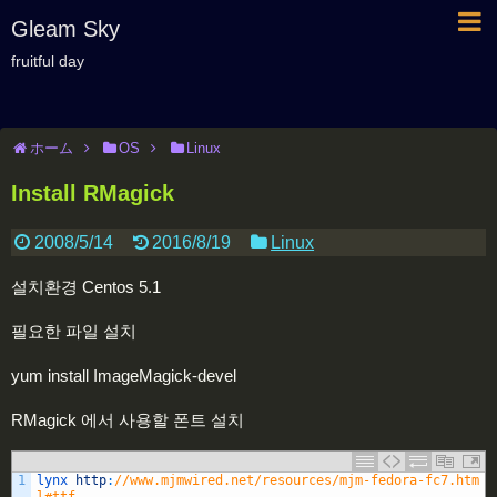
Gleam Sky
fruitful day
ホーム
OS
Linux
Install RMagick
2008/5/14
2016/8/19
Linux
설치환경 Centos 5.1
필요한 파일 설치
yum install ImageMagick-devel
RMagick 에서 사용할 폰트 설치
1
lynx 
http
:
//www.mjmwired.net/resources/mjm-fedora-fc7.htm